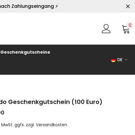
 nach Zahlungseingang ⚡
Need Help?
0
0
(012) 345-
P
6789
Geschenkgutscheine
DE
DE
ES
NL
o Geschenkgutschein (100 Euro)
IT
00
FR
l. MwSt. ggfs. zzgl.
Versandkosten
EN