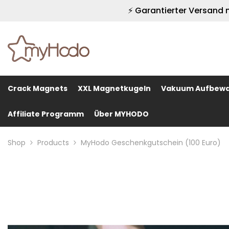
DIREKT ZUM INHALT
⚡ Garantierter Versand
Crack Magnets
XXL Magnetkugeln
Vakuum Aufbewa
Affiliate Programm
Über MYHODO
Shop
Products
MyHodo Geschenkgutschein (100 Euro)