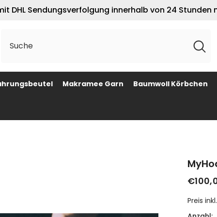
 mit DHL Sendungsverfolgung innerhalb von 24 Stunden
hrungsbeutel
Makramee Garn
Baumwoll Körbchen
MyHod
€100,
Preis ink
Anzahl: